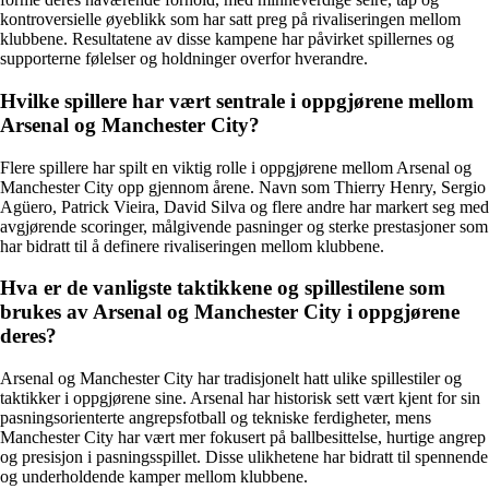
kontroversielle øyeblikk som har satt preg på rivaliseringen mellom
klubbene. Resultatene av disse kampene har påvirket spillernes og
supporterne følelser og holdninger overfor hverandre.
Hvilke spillere har vært sentrale i oppgjørene mellom
Arsenal og Manchester City?
Flere spillere har spilt en viktig rolle i oppgjørene mellom Arsenal og
Manchester City opp gjennom årene. Navn som Thierry Henry, Sergio
Agüero, Patrick Vieira, David Silva og flere andre har markert seg med
avgjørende scoringer, målgivende pasninger og sterke prestasjoner som
har bidratt til å definere rivaliseringen mellom klubbene.
Hva er de vanligste taktikkene og spillestilene som
brukes av Arsenal og Manchester City i oppgjørene
deres?
Arsenal og Manchester City har tradisjonelt hatt ulike spillestiler og
taktikker i oppgjørene sine. Arsenal har historisk sett vært kjent for sin
pasningsorienterte angrepsfotball og tekniske ferdigheter, mens
Manchester City har vært mer fokusert på ballbesittelse, hurtige angrep
og presisjon i pasningsspillet. Disse ulikhetene har bidratt til spennende
og underholdende kamper mellom klubbene.