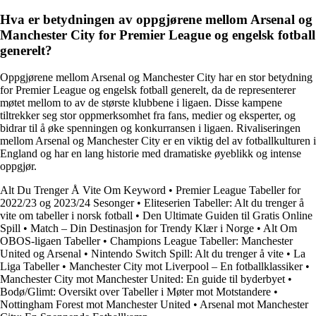
Hva er betydningen av oppgjørene mellom Arsenal og
Manchester City for Premier League og engelsk fotball
generelt?
Oppgjørene mellom Arsenal og Manchester City har en stor betydning
for Premier League og engelsk fotball generelt, da de representerer
møtet mellom to av de største klubbene i ligaen. Disse kampene
tiltrekker seg stor oppmerksomhet fra fans, medier og eksperter, og
bidrar til å øke spenningen og konkurransen i ligaen. Rivaliseringen
mellom Arsenal og Manchester City er en viktig del av fotballkulturen i
England og har en lang historie med dramatiske øyeblikk og intense
oppgjør.
Alt Du Trenger Å Vite Om Keyword
•
Premier League Tabeller for
2022/23 og 2023/24 Sesonger
•
Eliteserien Tabeller: Alt du trenger å
vite om tabeller i norsk fotball
•
Den Ultimate Guiden til Gratis Online
Spill
•
Match – Din Destinasjon for Trendy Klær i Norge
•
Alt Om
OBOS-ligaen Tabeller
•
Champions League Tabeller: Manchester
United og Arsenal
•
Nintendo Switch Spill: Alt du trenger å vite
•
La
Liga Tabeller
•
Manchester City mot Liverpool – En fotballklassiker
•
Manchester City mot Manchester United: En guide til byderbyet
•
Bodø/Glimt: Oversikt over Tabeller i Møter mot Motstandere
•
Nottingham Forest mot Manchester United
•
Arsenal mot Manchester