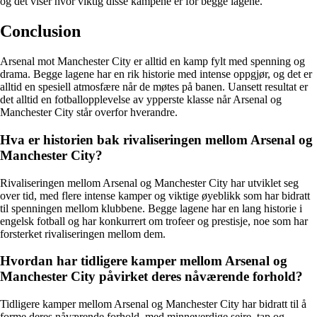
og det viser hvor viktig disse kampene er for begge lagene.
Conclusion
Arsenal mot Manchester City er alltid en kamp fylt med spenning og
drama. Begge lagene har en rik historie med intense oppgjør, og det er
alltid en spesiell atmosfære når de møtes på banen. Uansett resultat er
det alltid en fotballopplevelse av ypperste klasse når Arsenal og
Manchester City står overfor hverandre.
Hva er historien bak rivaliseringen mellom Arsenal og
Manchester City?
Rivaliseringen mellom Arsenal og Manchester City har utviklet seg
over tid, med flere intense kamper og viktige øyeblikk som har bidratt
til spenningen mellom klubbene. Begge lagene har en lang historie i
engelsk fotball og har konkurrert om trofeer og prestisje, noe som har
forsterket rivaliseringen mellom dem.
Hvordan har tidligere kamper mellom Arsenal og
Manchester City påvirket deres nåværende forhold?
Tidligere kamper mellom Arsenal og Manchester City har bidratt til å
forme deres nåværende forhold, med minneverdige seire, tap og