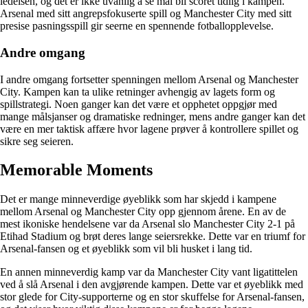
ledelsen, og det er ikke uvanlig å se mål bli scoret tidlig i kampen.
Arsenal med sitt angrepsfokuserte spill og Manchester City med sitt
presise pasningsspill gir seerne en spennende fotballopplevelse.
Andre omgang
I andre omgang fortsetter spenningen mellom Arsenal og Manchester
City. Kampen kan ta ulike retninger avhengig av lagets form og
spillstrategi. Noen ganger kan det være et opphetet oppgjør med
mange målsjanser og dramatiske redninger, mens andre ganger kan det
være en mer taktisk affære hvor lagene prøver å kontrollere spillet og
sikre seg seieren.
Memorable Moments
Det er mange minneverdige øyeblikk som har skjedd i kampene
mellom Arsenal og Manchester City opp gjennom årene. En av de
mest ikoniske hendelsene var da Arsenal slo Manchester City 2-1 på
Etihad Stadium og brøt deres lange seiersrekke. Dette var en triumf for
Arsenal-fansen og et øyeblikk som vil bli husket i lang tid.
En annen minneverdig kamp var da Manchester City vant ligatittelen
ved å slå Arsenal i den avgjørende kampen. Dette var et øyeblikk med
stor glede for City-supporterne og en stor skuffelse for Arsenal-fansen,