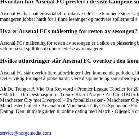
Hvordan har Arsenal FC prestert i de siste kampene si
Arsenal FC har hatt en variabel formkurve i de siste kampene sine. Lag
manageren jobber hardt for å finne løsninger og motivere spillerne til å y
Hva er Arsenal FCs målsetting for resten av sesongen?
Arsenal FCs målsetting for resten av sesongen er å sikre en plassering 
videre på sitt spillfilosofi under ledelse av manageren.
Hvilke utfordringer står Arsenal FC overfor i den k
Arsenal FC står overfor flere utfordringer i den kommende perioden, bla
Det er viktig for laget å jobbe hardt, være disiplinerte og samarbeide g
Alt Du Trenger Å Vite Om Keyword
•
Premier League Tabeller for 2
•
Match – Din Destinasjon for Trendy Klær i Norge
•
Alt Om OBOS-lig
Manchester City mot Liverpool – En fotballklassiker
•
Manchester City
Manchester United
•
Arsenal mot Manchester City: En Spennende Fot
Dating: Den ultimate guiden til online dating med Match
•
Oljesøl: Ko
service@norgemedia.com