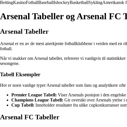
Betting
Kasino
Fotball
Baseball
Ishockey
Basketball
Sykling
Amerikansk f
Arsenal Tabeller og Arsenal FC T
Arsenal Tabeller
Arsenal er en av de mest anerkjente fotballklubbene i verden med en ri
fotball.
Når vi snakker om Arsenal tabeller, refererer vi vanligvis til statistikke
sesongene.
Tabell Eksempler
Her er noen vanlige typer Arsenal tabeller som fans og analytikere ofte r
Premier League Tabell:
Viser Arsenals posisjon i den engelsk
Champions League Tabell:
Gir oversikt over Arsenals ytelse i 
Cup Tabell:
Inneholder resultater fra ulike cupkonkurranser som 
Arsenal FC Tabeller