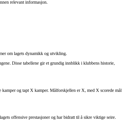
 annen relevant informasjon.
å mer om lagets dynamikk og utvikling.
ene. Disse tabellene gir et grundig innblikk i klubbens historie,
rte kamper og tapt X kamper. Målforskjellen er X, med X scorede mål
s offensive prestasjoner og har bidratt til å sikre viktige seire.