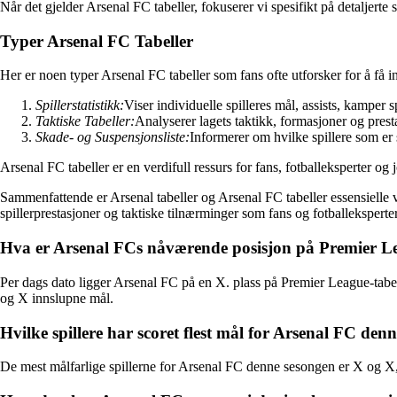
Når det gjelder Arsenal FC tabeller, fokuserer vi spesifikt på detaljerte 
Typer Arsenal FC Tabeller
Her er noen typer Arsenal FC tabeller som fans ofte utforsker for å få in
Spillerstatistikk:
Viser individuelle spilleres mål, assists, kamper s
Taktiske Tabeller:
Analyserer lagets taktikk, formasjoner og presta
Skade- og Suspensjonsliste:
Informerer om hvilke spillere som er
Arsenal FC tabeller er en verdifull ressurs for fans, fotballeksperter 
Sammenfattende er Arsenal tabeller og Arsenal FC tabeller essensielle 
spillerprestasjoner og taktiske tilnærminger som fans og fotballeksperter 
Hva er Arsenal FCs nåværende posisjon på Premier Le
Per dags dato ligger Arsenal FC på en X. plass på Premier League-tabe
og X innslupne mål.
Hvilke spillere har scoret flest mål for Arsenal FC den
De mest målfarlige spillerne for Arsenal FC denne sesongen er X og X, m