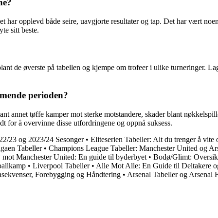
ne?
et har opplevd både seire, uavgjorte resultater og tap. Det har vært no
te sitt beste.
blant de øverste på tabellen og kjempe om trofeer i ulike turneringer. L
ommende perioden?
nt annet tøffe kamper mot sterke motstandere, skader blant nøkkelspille
odt for å overvinne disse utfordringene og oppnå suksess.
022/23 og 2023/24 Sesonger
•
Eliteserien Tabeller: Alt du trenger å vite 
aen Tabeller
•
Champions League Tabeller: Manchester United og Ar
 mot Manchester United: En guide til byderbyet
•
Bodø/Glimt: Oversikt
ballkamp
•
Liverpool Tabeller
•
Alle Mot Alle: En Guide til Deltakere o
nsekvenser, Forebygging og Håndtering
•
Arsenal Tabeller og Arsenal 