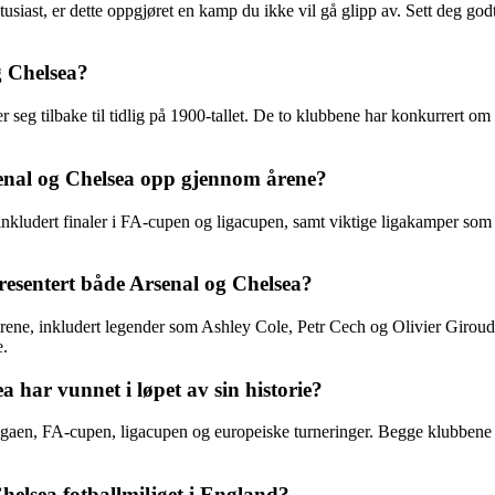
usiast, er dette oppgjøret en kamp du ikke vil gå glipp av. Sett deg godt
g Chelsea?
eg tilbake til tidlig på 1900-tallet. De to klubbene har konkurrert om su
enal og Chelsea opp gjennom årene?
kludert finaler i FA-cupen og ligacupen, samt viktige ligakamper som 
resentert både Arsenal og Chelsea?
ene, inkludert legender som Ashley Cole, Petr Cech og Olivier Giroud. D
e.
a har vunnet i løpet av sin historie?
aen, FA-cupen, ligacupen og europeiske turneringer. Begge klubbene har 
elsea fotballmiljøet i England?