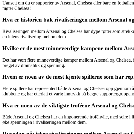
Uansett om du er supporter av Arsenal, Chelsea eller bare en fotballent
møter Chelsea!
Hva er historien bak rivaliseringen mellom Arsenal o
Rivaliseringen mellom Arsenal og Chelsea har dype røtter som strekker s
en intens rivalisering mellom dem.
Hvilke er de mest minneverdige kampene mellom Ars
Det har vært flere minneverdige kamper mellom Arsenal og Chelsea, in
preget av dramatikk og spenning.
Hvem er noen av de mest kjente spillerne som har rep
Flere spillere har representert både Arsenal og Chelsea opp gjennom år
klubbene og har etterlatt et varig inntrykk på begge supportergruppen
Hva er noen av de viktigste troféene Arsenal og Chelse
Både Arsenal og Chelsea har en imponerende troféhylle, med seire i lig
øke spenningen i rivaliseringen mellom dem.
Hvordan påvirker rivaliseringen mellom Arsenal og Ch