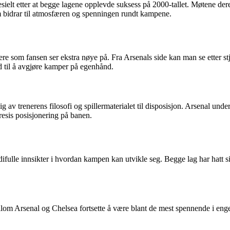
ielt etter at begge lagene opplevde suksess på 2000-tallet. Møtene deres
om bidrar til atmosfæren og spenningen rundt kampene.
llere som fansen ser ekstra nøye på. Fra Arsenals side kan man se ett
 til å avgjøre kamper på egenhånd.
 av trenerens filosofi og spillermaterialet til disposisjon. Arsenal under
esis posisjonering på banen.
ifulle innsikter i hvordan kampen kan utvikle seg. Begge lag har hatt s
om Arsenal og Chelsea fortsette å være blant de mest spennende i engel