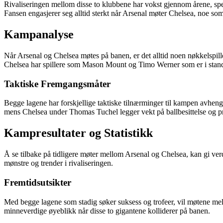
Rivaliseringen mellom disse to klubbene har vokst gjennom årene, spes
Fansen engasjerer seg alltid sterkt når Arsenal møter Chelsea, noe s
Kampanalyse
Når Arsenal og Chelsea møtes på banen, er det alltid noen nøkkelspi
Chelsea har spillere som Mason Mount og Timo Werner som er i stand
Taktiske Fremgangsmåter
Begge lagene har forskjellige taktiske tilnærminger til kampen avhengig
mens Chelsea under Thomas Tuchel legger vekt på ballbesittelse og pr
Kampresultater og Statistikk
Å se tilbake på tidligere møter mellom Arsenal og Chelsea, kan gi verd
mønstre og trender i rivaliseringen.
Fremtidsutsikter
Med begge lagene som stadig søker suksess og trofeer, vil møtene mell
minneverdige øyeblikk når disse to gigantene kolliderer på banen.