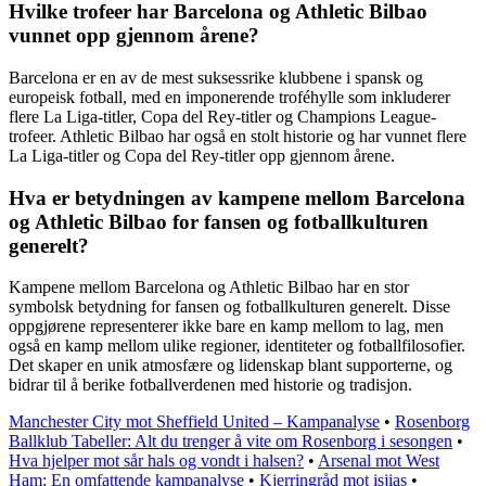
Hvilke trofeer har Barcelona og Athletic Bilbao
vunnet opp gjennom årene?
Barcelona er en av de mest suksessrike klubbene i spansk og
europeisk fotball, med en imponerende troféhylle som inkluderer
flere La Liga-titler, Copa del Rey-titler og Champions League-
trofeer. Athletic Bilbao har også en stolt historie og har vunnet flere
La Liga-titler og Copa del Rey-titler opp gjennom årene.
Hva er betydningen av kampene mellom Barcelona
og Athletic Bilbao for fansen og fotballkulturen
generelt?
Kampene mellom Barcelona og Athletic Bilbao har en stor
symbolsk betydning for fansen og fotballkulturen generelt. Disse
oppgjørene representerer ikke bare en kamp mellom to lag, men
også en kamp mellom ulike regioner, identiteter og fotballfilosofier.
Det skaper en unik atmosfære og lidenskap blant supporterne, og
bidrar til å berike fotballverdenen med historie og tradisjon.
Manchester City mot Sheffield United – Kampanalyse
•
Rosenborg
Ballklub Tabeller: Alt du trenger å vite om Rosenborg i sesongen
•
Hva hjelper mot sår hals og vondt i halsen?
•
Arsenal mot West
Ham: En omfattende kampanalyse
•
Kjerringråd mot isjias
•