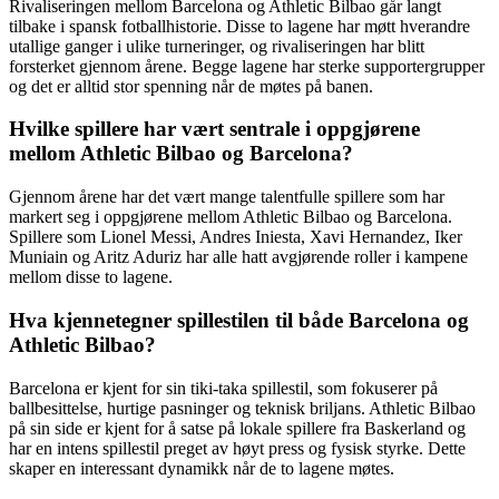
Rivaliseringen mellom Barcelona og Athletic Bilbao går langt
tilbake i spansk fotballhistorie. Disse to lagene har møtt hverandre
utallige ganger i ulike turneringer, og rivaliseringen har blitt
forsterket gjennom årene. Begge lagene har sterke supportergrupper
og det er alltid stor spenning når de møtes på banen.
Hvilke spillere har vært sentrale i oppgjørene
mellom Athletic Bilbao og Barcelona?
Gjennom årene har det vært mange talentfulle spillere som har
markert seg i oppgjørene mellom Athletic Bilbao og Barcelona.
Spillere som Lionel Messi, Andres Iniesta, Xavi Hernandez, Iker
Muniain og Aritz Aduriz har alle hatt avgjørende roller i kampene
mellom disse to lagene.
Hva kjennetegner spillestilen til både Barcelona og
Athletic Bilbao?
Barcelona er kjent for sin tiki-taka spillestil, som fokuserer på
ballbesittelse, hurtige pasninger og teknisk briljans. Athletic Bilbao
på sin side er kjent for å satse på lokale spillere fra Baskerland og
har en intens spillestil preget av høyt press og fysisk styrke. Dette
skaper en interessant dynamikk når de to lagene møtes.