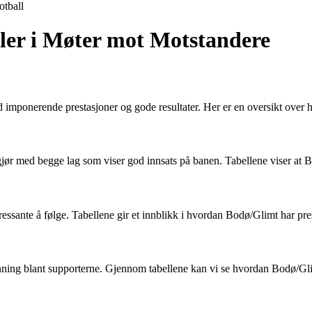
otball
ler i Møter mot Motstandere
d imponerende prestasjoner og gode resultater. Her er en oversikt over 
med begge lag som viser god innsats på banen. Tabellene viser at Bod
nte å følge. Tabellene gir et innblikk i hvordan Bodø/Glimt har pres
ng blant supporterne. Gjennom tabellene kan vi se hvordan Bodø/Glimt