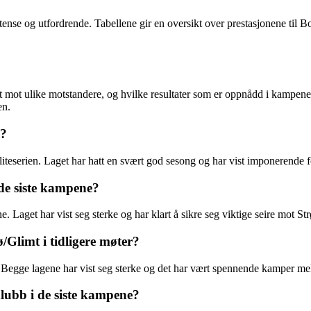
e og utfordrende. Tabellene gir en oversikt over prestasjonene til B
rt mot ulike motstandere, og hvilke resultater som er oppnådd i kampene
en.
n?
liteserien. Laget har hatt en svært god sesong og har vist imponerende
de siste kampene?
. Laget har vist seg sterke og har klart å sikre seg viktige seire mot S
limt i tidligere møter?
 Begge lagene har vist seg sterke og det har vært spennende kamper m
lubb i de siste kampene?