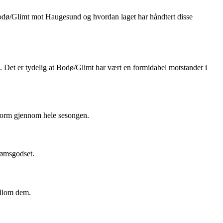
odø/Glimt mot Haugesund og hvordan laget har håndtert disse
. Det er tydelig at Bodø/Glimt har vært en formidabel motstander i
 form gjennom hele sesongen.
trømsgodset.
ellom dem.