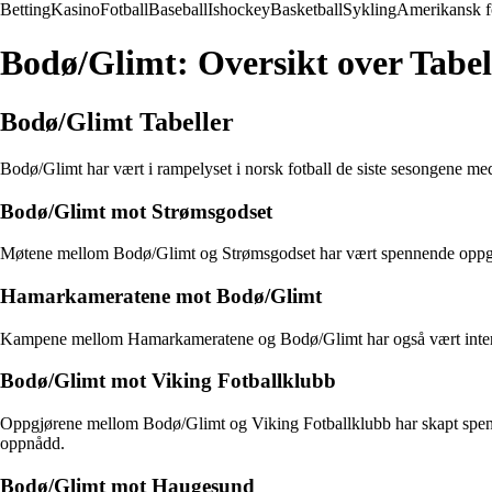
Betting
Kasino
Fotball
Baseball
Ishockey
Basketball
Sykling
Amerikansk f
Bodø/Glimt: Oversikt over Tabel
Bodø/Glimt Tabeller
Bodø/Glimt har vært i rampelyset i norsk fotball de siste sesongene me
Bodø/Glimt mot Strømsgodset
Møtene mellom Bodø/Glimt og Strømsgodset har vært spennende oppgjør 
Hamarkameratene mot Bodø/Glimt
Kampene mellom Hamarkameratene og Bodø/Glimt har også vært interessa
Bodø/Glimt mot Viking Fotballklubb
Oppgjørene mellom Bodø/Glimt og Viking Fotballklubb har skapt spenni
oppnådd.
Bodø/Glimt mot Haugesund