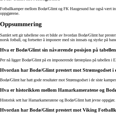
Fotballkamper mellom Bodø/Glimt og FK Haugesund har også vært intens
oppgjørene.
Oppsummering
Samlet sett gir tabellene oss et bilde av hvordan Bodø/Glimt har preste
norsk fotball, og fortsetter å imponere med sin innsats og styrke på ban
Hva er Bodø/Glimt sin nåværende posisjon på tabelle
Per nå ligger Bodø/Glimt på en imponerende førsteplass på tabellen i E
Hvordan har Bodø/Glimt prestert mot Strømsgodset i 
Bodø/Glimt har hatt gode resultater mot Strømsgodset i de siste kampene
Hva er historikken mellom Hamarkameratene og Bodø/G
Historisk sett har Hamarkameratene og Bodø/Glimt hatt jevne oppgjør.
Hvordan har Bodø/Glimt prestert mot Viking Fotballk