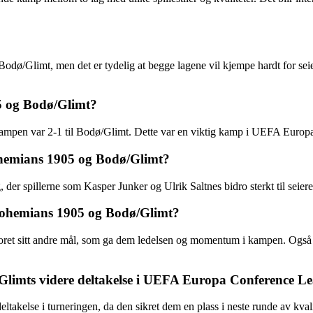
ø/Glimt, men det er tydelig at begge lagene vil kjempe hardt for seiere
5 og Bodø/Glimt?
kampen var 2-1 til Bodø/Glimt. Dette var en viktig kamp i UEFA Europ
ohemians 1905 og Bodø/Glimt?
 der spillerne som Kasper Junker og Ulrik Saltnes bidro sterkt til seie
 Bohemians 1905 og Bodø/Glimt?
ret sitt andre mål, som ga dem ledelsen og momentum i kampen. Også 
Glimts videre deltakelse i UEFA Europa Conference L
else i turneringen, da den sikret dem en plass i neste runde av kvalifis