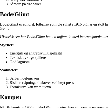
Sårbare på dødballer
Bodø/Glimt
Bodø/Glimt er et norsk fotballag som ble stiftet i 1916 og har en stolt 
årene.
Historisk sett har Bodø/Glimt hatt en tøffere tid med internasjonale
Styrker:
Energisk og angrepsvillig spillestil
Teknisk dyktige spillere
God lagmoral
Svakheter:
Sårbar i defensiven
Risikerer åpninger bakover ved høyt press
Formkurve kan være ujevn
Kampen
Når Bohemians 1905 og Bodø/Glimt møtes, kan vi forvente en spennende k