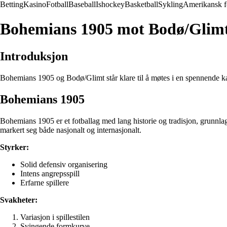
Betting
Kasino
Fotball
Baseball
Ishockey
Basketball
Sykling
Amerikansk f
Bohemians 1905 mot Bodø/Glim
Introduksjon
Bohemians 1905 og Bodø/Glimt står klare til å møtes i en spennende kam
Bohemians 1905
Bohemians 1905 er et fotballag med lang historie og tradisjon, grunnlag
markert seg både nasjonalt og internasjonalt.
Styrker:
Solid defensiv organisering
Intens angrepsspill
Erfarne spillere
Svakheter:
Variasjon i spillestilen
Svingende formkurve