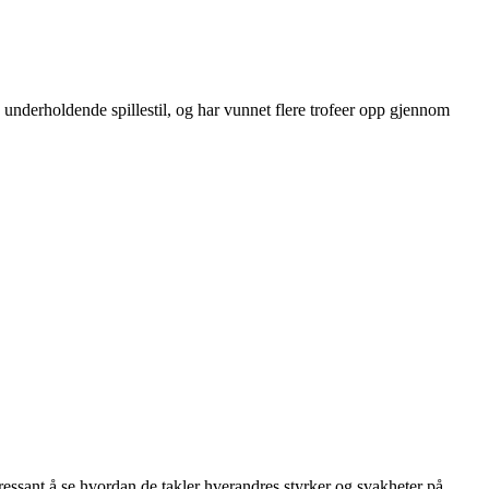
og underholdende spillestil, og har vunnet flere trofeer opp gjennom
essant å se hvordan de takler hverandres styrker og svakheter på