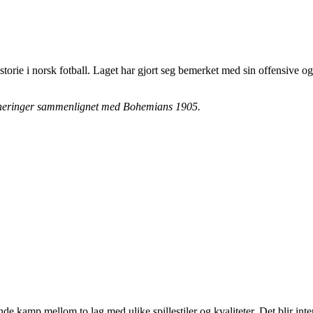
historie i norsk fotball. Laget har gjort seg bemerket med sin offensive 
 turneringer sammenlignet med Bohemians 1905.
amp mellom to lag med ulike spillestiler og kvaliteter. Det blir inter