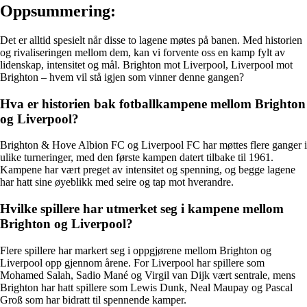
Oppsummering:
Det er alltid spesielt når disse to lagene møtes på banen. Med historien
og rivaliseringen mellom dem, kan vi forvente oss en kamp fylt av
lidenskap, intensitet og mål. Brighton mot Liverpool, Liverpool mot
Brighton – hvem vil stå igjen som vinner denne gangen?
Hva er historien bak fotballkampene mellom Brighton
og Liverpool?
Brighton & Hove Albion FC og Liverpool FC har møttes flere ganger i
ulike turneringer, med den første kampen datert tilbake til 1961.
Kampene har vært preget av intensitet og spenning, og begge lagene
har hatt sine øyeblikk med seire og tap mot hverandre.
Hvilke spillere har utmerket seg i kampene mellom
Brighton og Liverpool?
Flere spillere har markert seg i oppgjørene mellom Brighton og
Liverpool opp gjennom årene. For Liverpool har spillere som
Mohamed Salah, Sadio Mané og Virgil van Dijk vært sentrale, mens
Brighton har hatt spillere som Lewis Dunk, Neal Maupay og Pascal
Groß som har bidratt til spennende kamper.