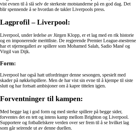
vist evnen til å slå selv de sterkeste motstanderne på en god dag. Det
blir spennende å se hvordan de takler Liverpools press.
Lagprofil – Liverpool:
Liverpool, under ledelse av Jürgen Klopp, er et lag med en rik historie
og en imponerende merittliste. De regjerende Premier League-mestrene
har et stjernegalleri av spillere som Mohamed Salah, Sadio Mané og
Virgil van Dijk.
Form:
Liverpool har også hatt utfordringer denne sesongen, spesielt med
skader på nøkkelspillere. Men de har vist sin evne til å kjempe til siste
slutt og har fortsatt ambisjoner om å kapre tittelen igjen.
Forventninger til kampen:
Med begge lag i god form og med sterke spillere på begge sider,
forventes det en tett og intens kamp mellom Brighton og Liverpool.
Supportere og fotballelskere verden over ser frem til å se hvilket lag
som går seirende ut av denne duellen.