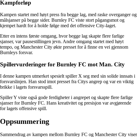
Kampforløp
Kampen startet med høyt press fra begge lag, med raske overganger og
målsjanser på begge sider. Burnley FC viste stort pågangsmot og
kjempet hardt for å holde følge med det offensive City-laget.
Etter en intens første omgang, hvor begge lag skapte flere farlige
sjanser, var pausestillingen jevn. Andre omgang startet med høyt
tempo, og Manchester City økte presset for å finne en vei gjennom
Burnleys forsvar.
Spillervurderinger for Burnley FC mot Man. City
I denne kampen utmerket spesielt spiller X seg med sin solide innsats i
forsvarslinjen. Han stod imot presset fra Citys angrep og var en viktig
brikke i lagets forsvarsspill.
Spiller Y viste også gode ferdigheter i angrepet og skapte flere farlige
sjanser for Burnley FC. Hans kreativitet og presisjon var avgjørende
for lagets offensive spill.
Oppsummering
Sammendrag av kampen mellom Burnley FC og Manchester City viser