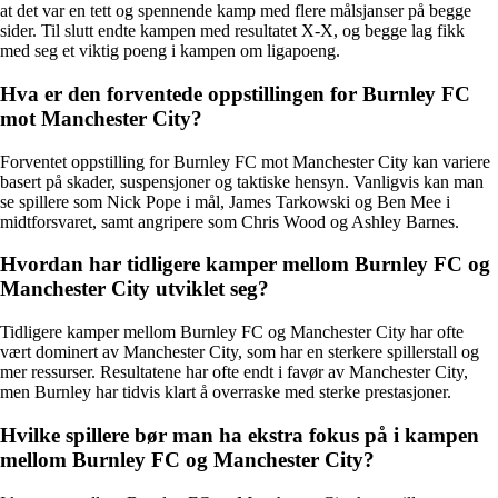
at det var en tett og spennende kamp med flere målsjanser på begge
sider. Til slutt endte kampen med resultatet X-X, og begge lag fikk
med seg et viktig poeng i kampen om ligapoeng.
Hva er den forventede oppstillingen for Burnley FC
mot Manchester City?
Forventet oppstilling for Burnley FC mot Manchester City kan variere
basert på skader, suspensjoner og taktiske hensyn. Vanligvis kan man
se spillere som Nick Pope i mål, James Tarkowski og Ben Mee i
midtforsvaret, samt angripere som Chris Wood og Ashley Barnes.
Hvordan har tidligere kamper mellom Burnley FC og
Manchester City utviklet seg?
Tidligere kamper mellom Burnley FC og Manchester City har ofte
vært dominert av Manchester City, som har en sterkere spillerstall og
mer ressurser. Resultatene har ofte endt i favør av Manchester City,
men Burnley har tidvis klart å overraske med sterke prestasjoner.
Hvilke spillere bør man ha ekstra fokus på i kampen
mellom Burnley FC og Manchester City?