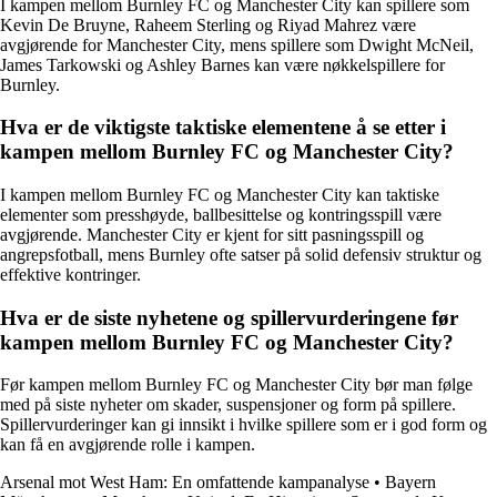
I kampen mellom Burnley FC og Manchester City kan spillere som
Kevin De Bruyne, Raheem Sterling og Riyad Mahrez være
avgjørende for Manchester City, mens spillere som Dwight McNeil,
James Tarkowski og Ashley Barnes kan være nøkkelspillere for
Burnley.
Hva er de viktigste taktiske elementene å se etter i
kampen mellom Burnley FC og Manchester City?
I kampen mellom Burnley FC og Manchester City kan taktiske
elementer som presshøyde, ballbesittelse og kontringsspill være
avgjørende. Manchester City er kjent for sitt pasningsspill og
angrepsfotball, mens Burnley ofte satser på solid defensiv struktur og
effektive kontringer.
Hva er de siste nyhetene og spillervurderingene før
kampen mellom Burnley FC og Manchester City?
Før kampen mellom Burnley FC og Manchester City bør man følge
med på siste nyheter om skader, suspensjoner og form på spillere.
Spillervurderinger kan gi innsikt i hvilke spillere som er i god form og
kan få en avgjørende rolle i kampen.
Arsenal mot West Ham: En omfattende kampanalyse
•
Bayern