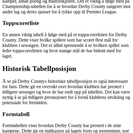
kamper, antall poeng og målforskjellen. Det er viktig å følge med på
Championship-tabellen for å se hvordan Derby County rangerer mot
andre lag og deres sjanser for å rykke opp til Premier League.
Toppscorerliste
En annen viktig tabell å følge med på er toppscorerlisten for Derby
County. Dette viser hvilke spillere som har scoret flest mål for
klubben i sesongen. Det er alltid spennende å se hvilken spiller som
leder toppscorerlisten og hvor mange mål de har bidratt med for
laget.
Historisk Tabellposisjon
Å se på Derby Countys historiske tabellposisjon er også interessant
for fans. Dette gir en oversikt over hvordan klubben har prestert i
tidligere sesonger og hvor de har endt opp på tabellen. Det kan være
nyttig å se på tidligere prestasjoner for å forstå klubbens utvikling og
potensiale for fremtiden.
Formtabell
Formtabellen viser hvordan Derby County har prestert i de siste
kampene. Dette gir en indikasjon på lagets form og momentum, noe