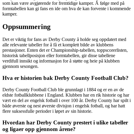
som kan være avgjørende for fremtidige kamper. Å følge med på
formtabellen kan gi fans en ide om hva de kan forvente i kommende
kamper.
Oppsummering
Det er viktig for fans av Derby County å holde seg oppdatert med
alle relevante tabeller for å få et komplett bilde av klubbens
prestasjoner. Enten det er Championship-tabellen, toppscorerlisten,
historisk tabellposisjon eller formtabellen, gir disse tabellene
verdifull innsikt og informasjon for å støtte og heie på klubben
gjennom sesongen.
Hva er historien bak Derby County Football Club?
Derby County Football Club ble grunnlagt i 1884 og er en av de
eldste fotballklubbene i England. Klubben har en rik historie og har
vært en del av engelsk fotball i over 100 år. Derby County har spilt i
både øverste og nest øverste divisjon i engelsk fotball, og har hatt
flere suksessfulle perioder i løpet av sin historie.
Hvordan har Derby County prestert i ulike tabeller
og ligaer opp gjennom årene?