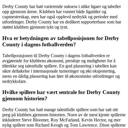
Derby County har hatt varierende suksess i ulike ligaer og tabeller
opp gjennom årene. Klubben har vunnet både ligatitler og
cupmesterskap, men har også opplevd nedrykk og perioder med
utfordringer. Derby County har en dedikert supporterbase som har
støttet klubben gjennom tykt og tynt.
Hva er betydningen av tabellposisjonen for Derby
County i dagens fotballverden?
Tabellposisjonen til Derby County i dagens fotballverden er
avgjørende for klubbens økonomi, prestisje og muligheter for å
tiltrekke seg talentfulle spillere. En god plassering i tabellen kan
sikre deltakelse i internasjonale turneringer og økt eksponering,
mens en dårlig plassering kan føre til økonomiske utfordringer og
nedrykksfare.
Hvilke spillere har vært sentrale for Derby County
gjennom historien?
Derby County har hatt mange talentfulle spillere som har satt sitt
preg på klubben gjennom historien. Noen av de mest kjente spillerne
inkluderer Steve Bloomer, Roy McFarland, Kevin Hector, og mer
nylig spillere som Richard Keogh og Tom Lawrence. Disse spillerne