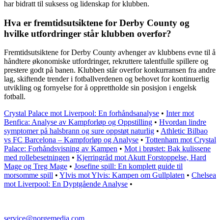
har bidratt til suksess og lidenskap for klubben.
Hva er fremtidsutsiktene for Derby County og
hvilke utfordringer står klubben overfor?
Fremtidsutsiktene for Derby County avhenger av klubbens evne til å
håndtere økonomiske utfordringer, rekruttere talentfulle spillere og
prestere godt på banen. Klubben står overfor konkurransen fra andre
lag, skiftende trender i fotballverdenen og behovet for kontinuerlig
utvikling og fornyelse for å opprettholde sin posisjon i engelsk
fotball.
Crystal Palace mot Liverpool: En forhåndsanalyse
•
Inter mot
Benfica: Analyse av Kampforløp og Oppstilling
•
Hvordan lindre
symptomer på halsbrann og sure oppstøt naturlig
•
Athletic Bilbao
vs FC Barcelona – Kampforløp og Analyse
•
Tottenham mot Crystal
Palace: Forhåndsvisning av Kampen
•
Mot i brøstet: Bak kulissene
med rollebesetningen
•
Kjerringråd mot Akutt Forstoppelse, Hard
Mage og Treg Mage
•
Josefine spill: En komplett guide til
morsomme spill
•
Ylvis mot Ylvis: Kampen om Gullplaten
•
Chelsea
mot Liverpool: En Dyptgående Analyse
•
service@norgemedia.com