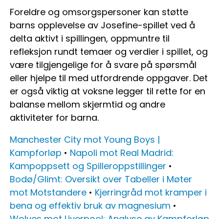
Foreldre og omsorgspersoner kan støtte
barns opplevelse av Josefine-spillet ved å
delta aktivt i spillingen, oppmuntre til
refleksjon rundt temaer og verdier i spillet, og
være tilgjengelige for å svare på spørsmål
eller hjelpe til med utfordrende oppgaver. Det
er også viktig at voksne legger til rette for en
balanse mellom skjermtid og andre
aktiviteter for barna.
Manchester City mot Young Boys |
Kampforløp
•
Napoli mot Real Madrid:
Kampoppsett og Spilleroppstillinger
•
Bodø/Glimt: Oversikt over Tabeller i Møter
mot Motstandere
•
Kjerringråd mot kramper i
bena og effektiv bruk av magnesium
•
Wolves mot Liverpool: Analyse av Kampforløp