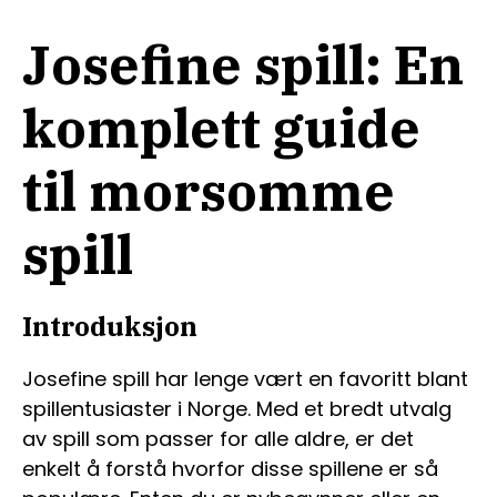
Josefine spill: En
komplett guide
til morsomme
spill
Introduksjon
Josefine spill har lenge vært en favoritt blant
spillentusiaster i Norge. Med et bredt utvalg
av spill som passer for alle aldre, er det
enkelt å forstå hvorfor disse spillene er så