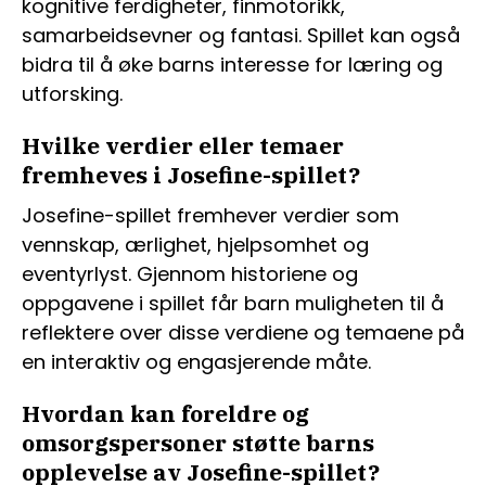
kognitive ferdigheter, finmotorikk,
samarbeidsevner og fantasi. Spillet kan også
bidra til å øke barns interesse for læring og
utforsking.
Hvilke verdier eller temaer
fremheves i Josefine-spillet?
Josefine-spillet fremhever verdier som
vennskap, ærlighet, hjelpsomhet og
eventyrlyst. Gjennom historiene og
oppgavene i spillet får barn muligheten til å
reflektere over disse verdiene og temaene på
en interaktiv og engasjerende måte.
Hvordan kan foreldre og
omsorgspersoner støtte barns
opplevelse av Josefine-spillet?