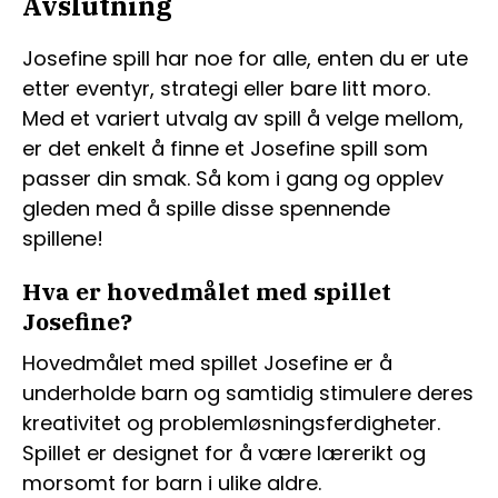
Avslutning
Josefine spill har noe for alle, enten du er ute
etter eventyr, strategi eller bare litt moro.
Med et variert utvalg av spill å velge mellom,
er det enkelt å finne et Josefine spill som
passer din smak. Så kom i gang og opplev
gleden med å spille disse spennende
spillene!
Hva er hovedmålet med spillet
Josefine?
Hovedmålet med spillet Josefine er å
underholde barn og samtidig stimulere deres
kreativitet og problemløsningsferdigheter.
Spillet er designet for å være lærerikt og
morsomt for barn i ulike aldre.