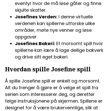
eventyr hvor de må løse gåter og finne
skjulte skatter.
Josefines Verden:
I denne virtuelle
verdenen kan spillerne utforske ulike
områder, møte nye venner og løse
oppgaver.
Josefines Bakeri:
Et morsomt spill hvor
spillerne kan lære å lage deilige bakverk
og drive sitt eget bakeri.
Hvordan spille Josefine spill
Å spille Josefine spill er enkelt og morsomt.
Alt du trenger å gjøre er å velge et spill fra
serien som interesserer deg, og deretter
følge instruksjonene på skjermen. Spillene er
designet for å være brukervennlige, slik at