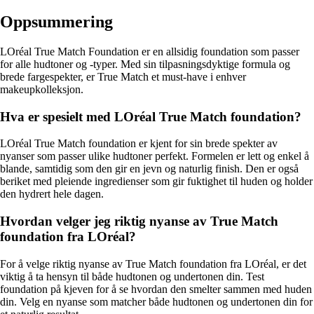
Oppsummering
LOréal True Match Foundation er en allsidig foundation som passer
for alle hudtoner og -typer. Med sin tilpasningsdyktige formula og
brede fargespekter, er True Match et must-have i enhver
makeupkolleksjon.
Hva er spesielt med LOréal True Match foundation?
LOréal True Match foundation er kjent for sin brede spekter av
nyanser som passer ulike hudtoner perfekt. Formelen er lett og enkel å
blande, samtidig som den gir en jevn og naturlig finish. Den er også
beriket med pleiende ingredienser som gir fuktighet til huden og holder
den hydrert hele dagen.
Hvordan velger jeg riktig nyanse av True Match
foundation fra LOréal?
For å velge riktig nyanse av True Match foundation fra LOréal, er det
viktig å ta hensyn til både hudtonen og undertonen din. Test
foundation på kjeven for å se hvordan den smelter sammen med huden
din. Velg en nyanse som matcher både hudtonen og undertonen din for