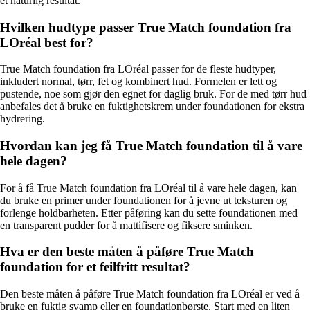
et naturlig resultat.
Hvilken hudtype passer True Match foundation fra
LOréal best for?
True Match foundation fra LOréal passer for de fleste hudtyper,
inkludert normal, tørr, fet og kombinert hud. Formelen er lett og
pustende, noe som gjør den egnet for daglig bruk. For de med tørr hud
anbefales det å bruke en fuktighetskrem under foundationen for ekstra
hydrering.
Hvordan kan jeg få True Match foundation til å vare
hele dagen?
For å få True Match foundation fra LOréal til å vare hele dagen, kan
du bruke en primer under foundationen for å jevne ut teksturen og
forlenge holdbarheten. Etter påføring kan du sette foundationen med
en transparent pudder for å mattifisere og fiksere sminken.
Hva er den beste måten å påføre True Match
foundation for et feilfritt resultat?
Den beste måten å påføre True Match foundation fra LOréal er ved å
bruke en fuktig svamp eller en foundationbørste. Start med en liten