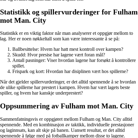
Statistikk og spillervurderinger for Fulham
mot Man. City
Statistikk er en viktig faktor når man analyserer et oppgjør mellom to
lag. Her er noen nøkkeltall som kan være interessante å se på:
Ballbesittelse: Hvem har hatt mest kontroll over kampen?
Skudd: Hvor presise har lagene vært foran mål?
Antall pasninger: Viser hvordan lagene har forsøkt å kontrollere
spillet.
Frispark og kort: Hvordan har disiplinen vært hos spillerne?
Når det gjelder spillervurderinger, er det alltid spennende å se hvordan
de ulike spillerne har prestert i kampen. Hvem har vært lagets beste
spiller, og hvem har kanskje underprestert?
Oppsummering av Fulham mot Man. City
Sammenfatningsvis er oppgjøret mellom Fulham og Man. City alltid
spennende. Med en kombinasjon av taktikk, individuelle prestasjoner
og laginnsats, kan alt skje på banen. Uansett resultat, er det alltid
spennende å følge med på fotballkamper mellom disse to lagene.