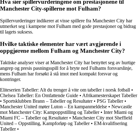
Hva sier spillervurderingene om prestasjonene til
Manchester City-spillerne mot Fulham?
Spillervurderinger indikerer at visse spillere fra Manchester City har
utmerket seg i kampene mot Fulham med gode prestasjoner og bidrag
til lagets suksess.
Hvilke taktiske elementer har vært avgjørende i
oppgjørene mellom Fulham og Manchester City?
Taktiske analyser viser at Manchester City har benyttet seg av hurtige
angrep og presis pasningsspill for å bryte ned Fulhams forsvarslinje,
mens Fulham har forsøkt å stå imot med kompakt forsvar og
kontringer.
Eliteserien Tabeller: Alt du trenger å vite om tabeller i norsk fotball
•
Chelsea Tabeller: En Omfattende Guide
•
Afrikamesterskapet Tabeller
•
Sportsklubben Brann – Tabeller og Resultater
•
PSG Tabeller
•
Manchester United møter Luton – En kampanmeldelse
•
Newcastle
mot Manchester City: Kampoppstilling og Tabeller
•
Inter Miami og
Miami FC – Tabeller og Resultater
•
Manchester City mot Sheffield
United – Oppstilling, Kampforløp og Tabeller
•
EM-kvalifisering
Tabeller
•