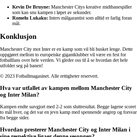
Kevin De Bruyne:
Manchester Citys kreative midtbanespiller
som kan snu kampen i løpet av sekunder.
Romelu Lukaku:
Inters målgarantist som alltid er farlig foran
mål.
Konklusjon
Manchester City mot Inter er en kamp som vil bli husket lenge. Dette
oppgjøret mellom to europeiske gigantklubber vil være en fest for
fotballfans over hele verden. Vi gleder oss til å se hvordan det hele
utfolder seg på banen!
© 2023 Fotballmagasinet. Alle rettigheter reservert.
Hva var utfallet av kampen mellom Manchester City
og Inter Milan?
Kampen endte uavgjort med 2-2 som sluttresultat. Begge lagene scoret
to mål hver, og det var en jevn kamp med spennende angrep og forsvar
fra begge sider.
Hvordan presterer Manchester City og Inter Milan i
sine respektive ligaer denne sesongen?