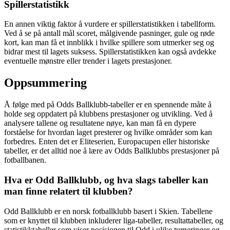
Spillerstatistikk
En annen viktig faktor å vurdere er spillerstatistikken i tabellform.
Ved å se på antall mål scoret, målgivende pasninger, gule og røde
kort, kan man få et innblikk i hvilke spillere som utmerker seg og
bidrar mest til lagets suksess. Spillerstatistikken kan også avdekke
eventuelle mønstre eller trender i lagets prestasjoner.
Oppsummering
Å følge med på Odds Ballklubb-tabeller er en spennende måte å
holde seg oppdatert på klubbens prestasjoner og utvikling. Ved å
analysere tallene og resultatene nøye, kan man få en dypere
forståelse for hvordan laget presterer og hvilke områder som kan
forbedres. Enten det er Eliteserien, Europacupen eller historiske
tabeller, er det alltid noe å lære av Odds Ballklubbs prestasjoner på
fotballbanen.
Hva er Odd Ballklubb, og hva slags tabeller kan
man finne relatert til klubben?
Odd Ballklubb er en norsk fotballklubb basert i Skien. Tabellene
som er knyttet til klubben inkluderer liga-tabeller, resultattabeller, og
statistikktabeller som viser posisjonen til Odd i ulike turneringer og