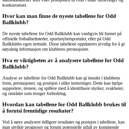
konkurranser.
Hvor kan man finne de nyeste tabellene for Odd
Ballklubb?
De nyeste tabellene for Odd Ballklubb kan vanligvis bli funnet på
offisielle fotballnettsteder, sportsnyhetsportaler, eller på Odd
Ballklubbs egen nettside. Disse tabellene oppdateres jevnlig for å gi
nøyaktig informasjon om klubbens prestasjoner.
Hva er viktigheten av å analysere tabellene for Odd
Ballklubb?
Analyse av tabellene for Odd Ballklubb kan gi innsikt i klubbens
form, prestasjoner, og posisjon i ulike turneringer. Dette kan hjelpe
supportere, trenere, og spillere med å identifisere styrker, svakheter,
og områder som trenger forbedring.
Hvordan kan tabellene for Odd Ballklubb brukes til
å forutsi fremtidige resultater?
Ved å nøye analysere tidligere resultater og posisjon i tabellene, kan
man utvikle prognoser og forutsi potensielle utfall av kommende