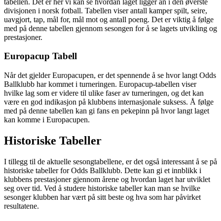
tabellen. Det er her vi kan se hvordan laget ligger an i den øverste
divisjonen i norsk fotball. Tabellen viser antall kamper spilt, seire,
uavgjort, tap, mål for, mål mot og antall poeng. Det er viktig å følge
med på denne tabellen gjennom sesongen for å se lagets utvikling og
prestasjoner.
Europacup Tabell
Når det gjelder Europacupen, er det spennende å se hvor langt Odds
Ballklubb har kommet i turneringen. Europacup-tabellen viser
hvilke lag som er videre til ulike faser av turneringen, og det kan
være en god indikasjon på klubbens internasjonale suksess. Å følge
med på denne tabellen kan gi fans en pekepinn på hvor langt laget
kan komme i Europacupen.
Historiske Tabeller
I tillegg til de aktuelle sesongtabellene, er det også interessant å se på
historiske tabeller for Odds Ballklubb. Dette kan gi et innblikk i
klubbens prestasjoner gjennom årene og hvordan laget har utviklet
seg over tid. Ved å studere historiske tabeller kan man se hvilke
sesonger klubben har vært på sitt beste og hva som har påvirket
resultatene.