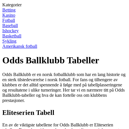
Kategorier
Betting
Kasino
Fotball
Baseball
Ishockey
Basketball
Sykling
Amerikansk fotball
Odds Ballklubb Tabeller
Odds Ballklubb er en norsk fotballklubb som har en lang historie og
en sterk tilstedeværelse i norsk fotball. For fans og tilhengere av
klubben er det alltid spennende å følge med på tabellplasseringene
og resultatene i ulike turneringer. Her tar vi en nærmere titt på Odds
Ballklubb-tabeller og hva de kan fortelle oss om klubbens
prestasjoner.
Eliteserien Tabell
En av de viktigste tabellene for Odds Ballklubb er Eliteserien