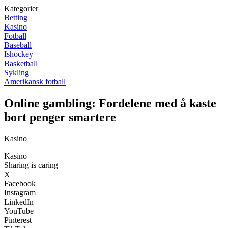
Kategorier
Betting
Kasino
Fotball
Baseball
Ishockey
Basketball
Sykling
Amerikansk fotball
Online gambling: Fordelene med å kaste
bort penger smartere
Kasino
Kasino
Sharing is caring
X
Facebook
Instagram
LinkedIn
YouTube
Pinterest