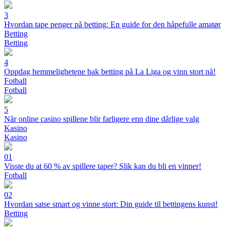
3
Hvordan tape penger på betting: En guide for den håpefulle amatør
Betting
Betting
4
Oppdag hemmelighetene bak betting på La Liga og vinn stort nå!
Fotball
Fotball
5
Når online casino spillene blir farligere enn dine dårlige valg
Kasino
Kasino
01
Visste du at 60 % av spillere taper? Slik kan du bli en vinner!
Fotball
02
Hvordan satse smart og vinne stort: Din guide til bettingens kunst!
Betting