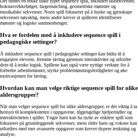
Det finnes en rekke ulike typer sequence spill, inkludert tallsekvenser,
bokstavrekkefølger, fargematching, geometriske mønstre og
musikalske sekvenser. Noen spill fokuserer på å huske og gjenskape
sekvenser nøyaktig, mens andre krever at spilleren identifiserer
mønstre og logiske sammenhenger.
Hva er fordelen med å inkludere sequence spill i
pedagogiske settinger?
Å inkludere sequence spill i pedagogiske settinger kan bidra til å
engasjere elevene, fremme læring gjennom interaktivitet og utfordre
dem til å tenke logisk. Spillene kan også være nyttige verktøy for å
forbedre arbeidsminnet, styrke problemløsningsferdigheter og øke
motivasjonen for læring.
Hvordan kan man velge riktige sequence spill for ulike
aldersgrupper?
Når man velger sequence spill for ulike aldersgrupper, er det viktig å ta
hensyn til kompleksiteten i oppgavene, tilgjengelige hjelpemidler og
interaktiviteten i spillet. Yngre barn kan ha nytte av enklere spill som
fokuserer på grunnleggende sekvenser, mens eldre barn og voksne kan
utfordres med mer avanserte oppgaver som krever dypere tenkning og
analyse.