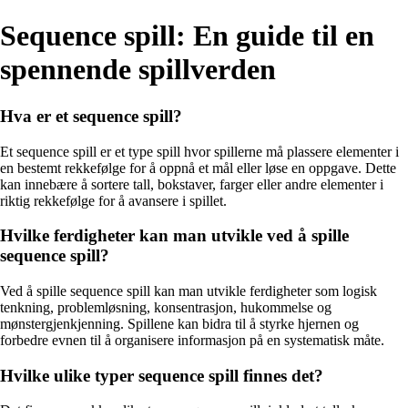
Sequence spill: En guide til en
spennende spillverden
Hva er et sequence spill?
Et sequence spill er et type spill hvor spillerne må plassere elementer i
en bestemt rekkefølge for å oppnå et mål eller løse en oppgave. Dette
kan innebære å sortere tall, bokstaver, farger eller andre elementer i
riktig rekkefølge for å avansere i spillet.
Hvilke ferdigheter kan man utvikle ved å spille
sequence spill?
Ved å spille sequence spill kan man utvikle ferdigheter som logisk
tenkning, problemløsning, konsentrasjon, hukommelse og
mønstergjenkjenning. Spillene kan bidra til å styrke hjernen og
forbedre evnen til å organisere informasjon på en systematisk måte.
Hvilke ulike typer sequence spill finnes det?