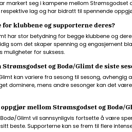
m har markert seg i kampene mellom Strømsgodset
ine respektive lag og har bidratt til spennende opp
 for klubbene og supporterne deres?
har stor betydning for begge klubbene og deres s
mtidig som det skaper spenning og engasjement bl
es muligheter for suksess.
 Strømsgodset og Bodø/Glimt de siste se
t kan variere fra sesong til sesong, avhengig av
aget dominere, mens andre sesonger kan det være
ge oppgjør mellom Strømsgodset og Bodø/G
dø/Glimt vil sannsynligvis fortsette å være spe
itt beste. Supporterne kan se frem til flere inten