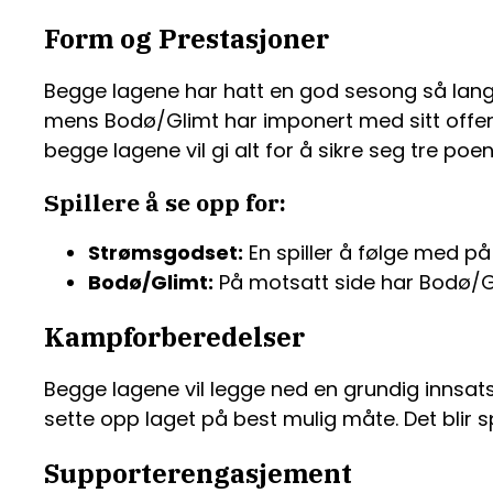
Form og Prestasjoner
Begge lagene har hatt en god sesong så langt
mens Bodø/Glimt har imponert med sitt offen
begge lagene vil gi alt for å sikre seg tre poen
Spillere å se opp for:
Strømsgodset:
En spiller å følge med på
Bodø/Glimt:
På motsatt side har Bodø/Glim
Kampforberedelser
Begge lagene vil legge ned en grundig innsats
sette opp laget på best mulig måte. Det blir 
Supporterengasjement