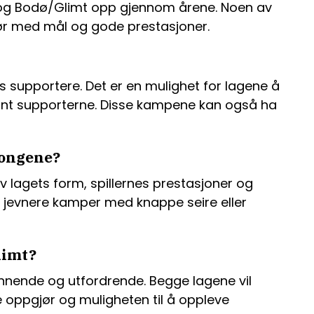
 og Bodø/Glimt opp gjennom årene. Noen av
gjør med mål og gode prestasjoner.
upportere. Det er en mulighet for lagene å
ant supporterne. Disse kampene kan også ha
songene?
 lagets form, spillernes prestasjoner og
 jevnere kamper med knappe seire eller
limt?
nnende og utfordrende. Begge lagene vil
se oppgjør og muligheten til å oppleve