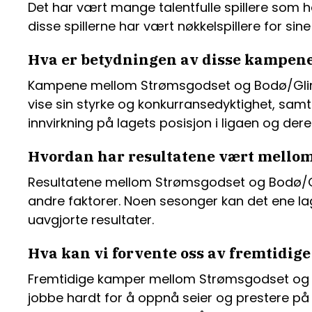
Det har vært mange talentfulle spillere so
disse spillerne har vært nøkkelspillere for s
Hva er betydningen av disse kampene
Kampene mellom Strømsgodset og Bodø/Glimt 
vise sin styrke og konkurransedyktighet, sa
innvirkning på lagets posisjon i ligaen og der
Hvordan har resultatene vært mellom
Resultatene mellom Strømsgodset og Bodø/Glim
andre faktorer. Noen sesonger kan det ene l
uavgjorte resultater.
Hva kan vi forvente oss av fremtidi
Fremtidige kamper mellom Strømsgodset og Bo
jobbe hardt for å oppnå seier og prestere på s