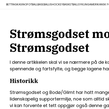
BETTING
KASINO
FOTBALL
BASEBALL
ISHOCKEY
BASKETBALL
SYKLING
AMERIKANSK F
Strømsgodset mo
Strømsgodset
I denne artikkelen skal vi se nærmere på d
spennende og fartsfylte, og begge lagene har m
Historikk
Strømsgodset og Bodø/Glimt har hatt mange 
lidenskapelig supportermiljø, noe som alltid
vi kan forvente et tett oppgjør også denne g