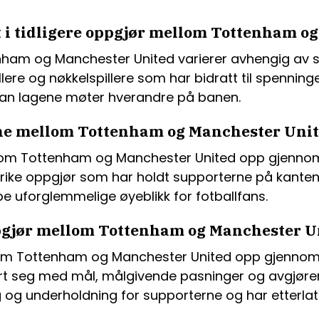
t i tidligere oppgjør mellom Tottenham o
nham og Manchester United varierer avhengig av s
llere og nøkkelspillere som har bidratt til spennin
ordan lagene møter hverandre på banen.
ne mellom Tottenham og Manchester Unit
lom Tottenham og Manchester United opp gjennom 
rike oppgjør som har holdt supporterne på kanten a
e uforglemmelige øyeblikk for fotballfans.
oppgjør mellom Tottenham og Manchester U
mellom Tottenham og Manchester United opp gjenn
kert seg med mål, målgivende pasninger og avgjør
g og underholdning for supporterne og har etterlatt