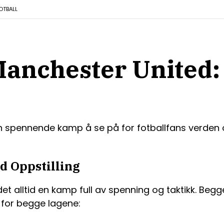
OTBALL
nchester United: 
spennende kamp å se på for fotballfans verden ove
d Oppstilling
 alltid en kamp full av spenning og taktikk. Begge
g for begge lagene: