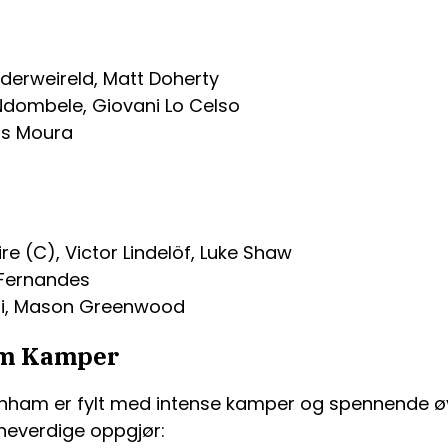
Alderweireld, Matt Doherty
 Ndombele, Giovani Lo Celso
as Moura
e (C), Victor Lindelöf, Luke Shaw
 Fernandes
ni, Mason Greenwood
am Kamper
nham er fylt med intense kamper og spennende øy
neverdige oppgjør: