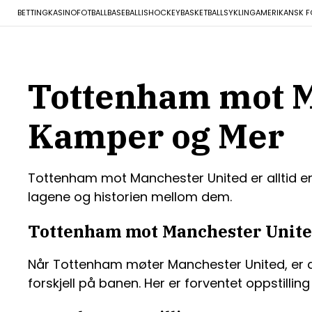
BETTING
KASINO
FOTBALL
BASEBALL
ISHOCKEY
BASKETBALL
SYKLING
AMERIKANSK F
Tottenham mot Ma
Kamper og Mer
Tottenham mot Manchester United er alltid en 
lagene og historien mellom dem.
Tottenham mot Manchester Unite
Når Tottenham møter Manchester United, er det
forskjell på banen. Her er forventet oppstillin