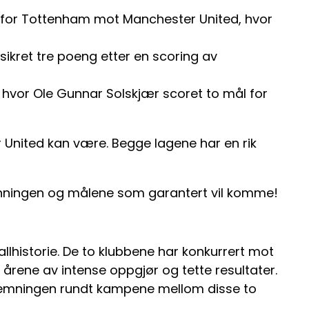
e for Tottenham mot Manchester United, hvor
sikret tre poeng etter en scoring av
hvor Ole Gunnar Solskjær scoret to mål for
nited kan være. Begge lagene har en rik
enningen og målene som garantert vil komme!
llhistorie. De to klubbene har konkurrert mot
m årene av intense oppgjør og tette resultater.
stemningen rundt kampene mellom disse to