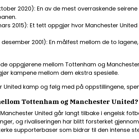
oktober 2020): En av de mest overraskende seiren
banen.
ars 2015): Et tett oppgjør hvor Manchester United 
 desember 2001): En målfest mellom de to lagene, 
nde oppgjørene mellom Tottenham og Manchester U
m gjør kampene mellom dem ekstra spesielle.
r United kamp og følg med på oppstillingene, sp
 mellom Tottenham og Manchester United?
nchester United går langt tilbake i engelsk fotba
nger, og rivaliseringen har blitt forsterket gjenno
erke supporterbaser som bidrar til den intense 