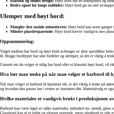
Klassisk og tidløst design:
Høyt bord har en tradisjonell og tidløs
Bedre egnet for lange måltider:
Høyt bord gir en mer avslappet 
Ulemper med høyt bord:
Mangler den sosiale atmosfæren:
Høyt bord kan noen ganger fø
Mindre plassbesparende:
Høyt bord krever vanligvis mer plass e
Oppsummering:
Valget mellom bar bord og høyt bord avhenger av dine spesifikke behov o
til. Begge bordtyper har sine fordeler og ulemper, så det er viktig å te
Uansett om du velger et stilig bar bord eller et klassisk høyt bord, vil ri
Hva bør man tenke på når man velger et barbord til h
Når man velger et barbord til hjemmet sitt, er det viktig å tenke på stør
og hvordan den passer inn i resten av interiøret ditt. Materialvalg er og
Hvilke materialer er vanligvis brukt i produksjonen 
Barbord kan være laget av ulike materialer, inkludert tre, metall, glass
Glassbord kan gi et luftig og elegant utseende, mens plastbord er ofte 