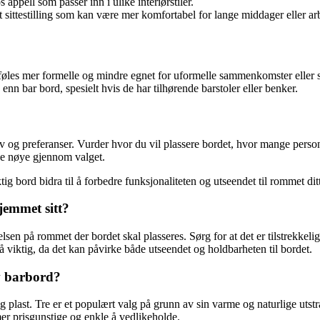
 appell som passer inn i ulike interiørstiler.
sittestilling som kan være mer komfortabel for lange middager eller ar
les mer formelle og mindre egnet for uformelle sammenkomster eller s
nn bar bord, spesielt hvis de har tilhørende barstoler eller benker.
g preferanser. Vurder hvor du vil plassere bordet, hvor mange personer 
nke nøye gjennom valget.
ktig bord bidra til å forbedre funksjonaliteten og utseendet til rommet dit
jemmet sitt?
relsen på rommet der bordet skal plasseres. Sørg for at det er tilstrekkel
så viktig, da det kan påvirke både utseendet og holdbarheten til bordet.
av barbord?
 og plast. Tre er et populært valg på grunn av sin varme og naturlige uts
mer prisgunstige og enkle å vedlikeholde.