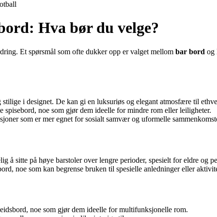
otball
bord: Hva bør du velge?
fordring. Et spørsmål som ofte dukker opp er valget mellom
bar bord
og
tilige i designet. De kan gi en luksuriøs og elegant atmosfære til ethve
e spisebord, noe som gjør dem ideelle for mindre rom eller leiligheter.
isjoner som er mer egnet for sosialt samvær og uformelle sammenkomste
å sitte på høye barstoler over lengre perioder, spesielt for eldre og 
rd, noe som kan begrense bruken til spesielle anledninger eller aktivite
idsbord, noe som gjør dem ideelle for multifunksjonelle rom.