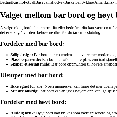
Betting
Kasino
Fotball
Baseball
Ishockey
Basketball
Sykling
Amerikansk f
Valget mellom bar bord og høyt 
Å velge riktig bord til hjemmet ditt eller bedriften din kan være en ut
det er viktig å vurdere behovene dine før du tar en beslutning.
Fordeler med bar bord:
Stilig design:
Bar bord har en tendens til å være mer moderne og s
Plassbesparende:
Bar bord tar ofte mindre plass enn tradisjonell
Skaper et sosialt miljø:
Bar bord oppmuntrer til høyere sittepos
Ulemper med bar bord:
Ikke egnet for alle:
Noen mennesker kan finne det mer ubehagelig 
Mindre allsidig:
Bar bord er vanligvis høyere enn vanlige spisebo
Fordeler med høyt bord:
Allsidig bruk:
Høyt bord kan brukes som både spisebord og arbe