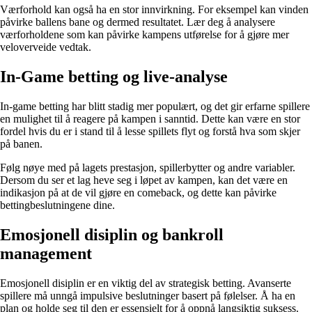
Værforhold kan også ha en stor innvirkning. For eksempel kan vinden
påvirke ballens bane og dermed resultatet. Lær deg å analysere
værforholdene som kan påvirke kampens utførelse for å gjøre mer
veloverveide vedtak.
In-Game betting og live-analyse
In-game betting har blitt stadig mer populært, og det gir erfarne spillere
en mulighet til å reagere på kampen i sanntid. Dette kan være en stor
fordel hvis du er i stand til å lesse spillets flyt og forstå hva som skjer
på banen.
Følg nøye med på lagets prestasjon, spillerbytter og andre variabler.
Dersom du ser et lag heve seg i løpet av kampen, kan det være en
indikasjon på at de vil gjøre en comeback, og dette kan påvirke
bettingbeslutningene dine.
Emosjonell disiplin og bankroll
management
Emosjonell disiplin er en viktig del av strategisk betting. Avanserte
spillere må unngå impulsive beslutninger basert på følelser. Å ha en
plan og holde seg til den er essensielt for å oppnå langsiktig suksess.