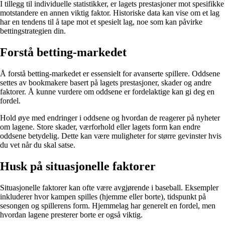
I tillegg til individuelle statistikker, er lagets prestasjoner mot spesifikke
motstandere en annen viktig faktor. Historiske data kan vise om et lag
har en tendens til å tape mot et spesielt lag, noe som kan påvirke
bettingstrategien din.
Forstå betting-markedet
Å forstå betting-markedet er essensielt for avanserte spillere. Oddsene
settes av bookmakere basert på lagets prestasjoner, skader og andre
faktorer. Å kunne vurdere om oddsene er fordelaktige kan gi deg en
fordel.
Hold øye med endringer i oddsene og hvordan de reagerer på nyheter
om lagene. Store skader, værforhold eller lagets form kan endre
oddsene betydelig. Dette kan være muligheter for større gevinster hvis
du vet når du skal satse.
Husk på situasjonelle faktorer
Situasjonelle faktorer kan ofte være avgjørende i baseball. Eksempler
inkluderer hvor kampen spilles (hjemme eller borte), tidspunkt på
sesongen og spillerens form. Hjemmelag har generelt en fordel, men
hvordan lagene presterer borte er også viktig.