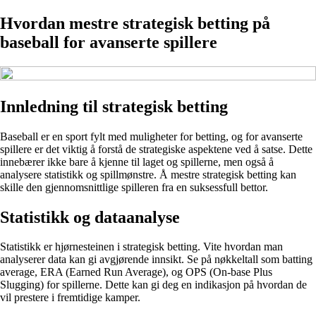
Hvordan mestre strategisk betting på
baseball for avanserte spillere
Innledning til strategisk betting
Baseball er en sport fylt med muligheter for betting, og for avanserte
spillere er det viktig å forstå de strategiske aspektene ved å satse. Dette
innebærer ikke bare å kjenne til laget og spillerne, men også å
analysere statistikk og spillmønstre. Å mestre strategisk betting kan
skille den gjennomsnittlige spilleren fra en suksessfull bettor.
Statistikk og dataanalyse
Statistikk er hjørnesteinen i strategisk betting. Vite hvordan man
analyserer data kan gi avgjørende innsikt. Se på nøkkeltall som batting
average, ERA (Earned Run Average), og OPS (On-base Plus
Slugging) for spillerne. Dette kan gi deg en indikasjon på hvordan de
vil prestere i fremtidige kamper.