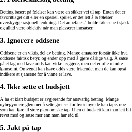
Betting basert på følelser kan være en sikker vei til tap. Enten det er
favorittlaget ditt eller en spesiell spiller, er det lett å la følelser
overskygge rasjonell tenkning. Det anbefales å holde følelsene i sjakk
og alltid være objektiv når man plasserer innsatser.
3. Ignorere oddsene
Oddsene er en viktig del av betting. Mange amatører forstår ikke hva
oddsene faktisk betyr, og ender opp med å gjøre dårlige valg. Å satse
på et lag med lave odds kan virke tryggere, men det er ofte mindre
lønnsomt. Omvendt kan høye odds være fristende, men de kan også
indikere at sjansene for å vinne er lave.
4. Ikke sette et budsjett
Å ha et klart budsjett er avgjørende for ansvarlig betting. Mange
nybegynnere glemmer å sette grenser for hvor mye de kan tape, noe
som kan føre til store økonomiske tap. Uten et budsjett kan man lett bli
revet med og satse mer enn man har råd til.
5. Jakt på tap