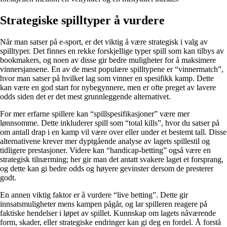
Strategiske spilltyper å vurdere
Når man satser på e-sport, er det viktig å være strategisk i valg av
spilltyper. Det finnes en rekke forskjellige typer spill som kan tilbys av
bookmakers, og noen av disse gir bedre muligheter for å maksimere
vinnersjansene. En av de mest populære spilltypene er “vinnermatch”,
hvor man satser på hvilket lag som vinner en spesifikk kamp. Dette
kan være en god start for nybegynnere, men er ofte preget av lavere
odds siden det er det mest grunnleggende alternativet.
For mer erfarne spillere kan “spillspesifikasjoner” være mer
lønnsomme. Dette inkluderer spill som “total kills”, hvor du satser på
om antall drap i en kamp vil være over eller under et bestemt tall. Disse
alternativene krever mer dyptgående analyse av lagets spillestil og
tidligere prestasjoner. Videre kan “handicap-betting” også være en
strategisk tilnærming; her gir man det antatt svakere laget et forsprang,
og dette kan gi bedre odds og høyere gevinster dersom de presterer
godt.
En annen viktig faktor er å vurdere “live betting”. Dette gir
innsatsmuligheter mens kampen pågår, og lar spilleren reagere på
faktiske hendelser i løpet av spillet. Kunnskap om lagets nåværende
form, skader, eller strategiske endringer kan gi deg en fordel. Å forstå