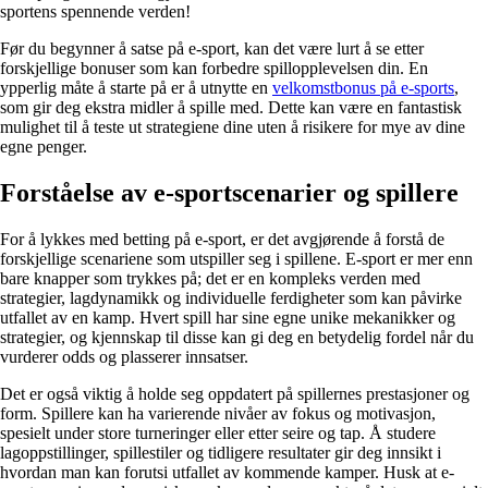
sportens spennende verden!
Før du begynner å satse på e-sport, kan det være lurt å se etter
forskjellige bonuser som kan forbedre spillopplevelsen din. En
ypperlig måte å starte på er å utnytte en
velkomstbonus på e-sports
,
som gir deg ekstra midler å spille med. Dette kan være en fantastisk
mulighet til å teste ut strategiene dine uten å risikere for mye av dine
egne penger.
Forståelse av e-sportscenarier og spillere
For å lykkes med betting på e-sport, er det avgjørende å forstå de
forskjellige scenariene som utspiller seg i spillene. E-sport er mer enn
bare knapper som trykkes på; det er en kompleks verden med
strategier, lagdynamikk og individuelle ferdigheter som kan påvirke
utfallet av en kamp. Hvert spill har sine egne unike mekanikker og
strategier, og kjennskap til disse kan gi deg en betydelig fordel når du
vurderer odds og plasserer innsatser.
Det er også viktig å holde seg oppdatert på spillernes prestasjoner og
form. Spillere kan ha varierende nivåer av fokus og motivasjon,
spesielt under store turneringer eller etter seire og tap. Å studere
lagoppstillinger, spillestiler og tidligere resultater gir deg innsikt i
hvordan man kan forutsi utfallet av kommende kamper. Husk at e-