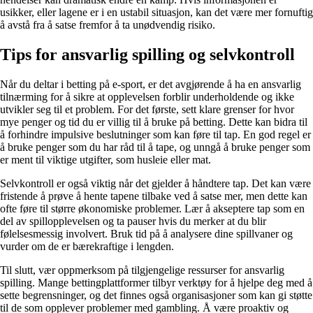
usikker, eller lagene er i en ustabil situasjon, kan det være mer fornuftig
å avstå fra å satse fremfor å ta unødvendig risiko.
Tips for ansvarlig spilling og selvkontroll
Når du deltar i betting på e-sport, er det avgjørende å ha en ansvarlig
tilnærming for å sikre at opplevelsen forblir underholdende og ikke
utvikler seg til et problem. For det første, sett klare grenser for hvor
mye penger og tid du er villig til å bruke på betting. Dette kan bidra til
å forhindre impulsive beslutninger som kan føre til tap. En god regel er
å bruke penger som du har råd til å tape, og unngå å bruke penger som
er ment til viktige utgifter, som husleie eller mat.
Selvkontroll er også viktig når det gjelder å håndtere tap. Det kan være
fristende å prøve å hente tapene tilbake ved å satse mer, men dette kan
ofte føre til større økonomiske problemer. Lær å akseptere tap som en
del av spillopplevelsen og ta pauser hvis du merker at du blir
følelsesmessig involvert. Bruk tid på å analysere dine spillvaner og
vurder om de er bærekraftige i lengden.
Til slutt, vær oppmerksom på tilgjengelige ressurser for ansvarlig
spilling. Mange bettingplattformer tilbyr verktøy for å hjelpe deg med å
sette begrensninger, og det finnes også organisasjoner som kan gi støtte
til de som opplever problemer med gambling. Å være proaktiv og