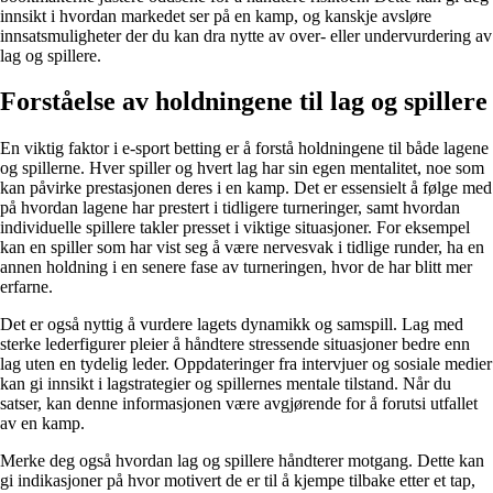
innsikt i hvordan markedet ser på en kamp, og kanskje avsløre
innsatsmuligheter der du kan dra nytte av over- eller undervurdering av
lag og spillere.
Forståelse av holdningene til lag og spillere
En viktig faktor i e-sport betting er å forstå holdningene til både lagene
og spillerne. Hver spiller og hvert lag har sin egen mentalitet, noe som
kan påvirke prestasjonen deres i en kamp. Det er essensielt å følge med
på hvordan lagene har prestert i tidligere turneringer, samt hvordan
individuelle spillere takler presset i viktige situasjoner. For eksempel
kan en spiller som har vist seg å være nervesvak i tidlige runder, ha en
annen holdning i en senere fase av turneringen, hvor de har blitt mer
erfarne.
Det er også nyttig å vurdere lagets dynamikk og samspill. Lag med
sterke lederfigurer pleier å håndtere stressende situasjoner bedre enn
lag uten en tydelig leder. Oppdateringer fra intervjuer og sosiale medier
kan gi innsikt i lagstrategier og spillernes mentale tilstand. Når du
satser, kan denne informasjonen være avgjørende for å forutsi utfallet
av en kamp.
Merke deg også hvordan lag og spillere håndterer motgang. Dette kan
gi indikasjoner på hvor motivert de er til å kjempe tilbake etter et tap,