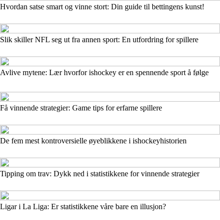
Hvordan satse smart og vinne stort: Din guide til bettingens kunst!
Slik skiller NFL seg ut fra annen sport: En utfordring for spillere
Avlive mytene: Lær hvorfor ishockey er en spennende sport å følge
Få vinnende strategier: Game tips for erfarne spillere
De fem mest kontroversielle øyeblikkene i ishockeyhistorien
Tipping om trav: Dykk ned i statistikkene for vinnende strategier
Ligar i La Liga: Er statistikkene våre bare en illusjon?