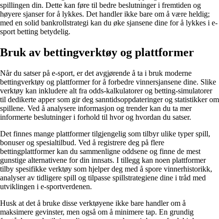
spillingen din. Dette kan føre til bedre beslutninger i fremtiden og
høyere sjanser for å lykkes. Det handler ikke bare om å være heldig;
med en solid bankrollstrategi kan du øke sjansene dine for å lykkes i e-
sport betting betydelig.
Bruk av bettingverktøy og plattformer
Når du satser på e-sport, er det avgjørende å ta i bruk moderne
bettingverktøy og plattformer for å forbedre vinnersjansene dine. Slike
verktøy kan inkludere alt fra odds-kalkulatorer og betting-simulatorer
til dedikerte apper som gir deg sanntidsoppdateringer og statistikker om
spillene. Ved å analysere informasjon og trender kan du ta mer
informerte beslutninger i forhold til hvor og hvordan du satser.
Det finnes mange plattformer tilgjengelig som tilbyr ulike typer spill,
bonuser og spesialtilbud. Ved å registrere deg på flere
bettingplattformer kan du sammenligne oddsene og finne de mest
gunstige alternativene for din innsats. I tillegg kan noen plattformer
tilby spesifikke verktøy som hjelper deg med å spore vinnerhistorikk,
analyser av tidligere spill og tilpasse spillstrategiene dine i tråd med
utviklingen i e-sportverdenen.
Husk at det å bruke disse verktøyene ikke bare handler om å
maksimere gevinster, men også om å minimere tap. En grundig